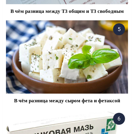
В чём разница между Т3 общим и Т3 свободным
В чём разница между сыром фета и фетаксой