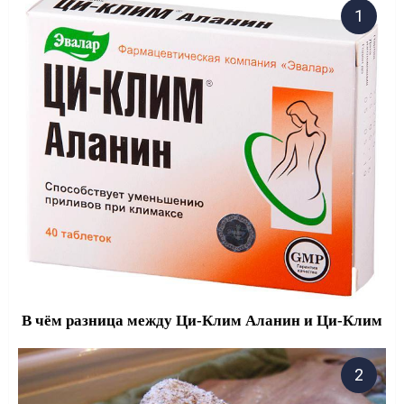
В чём разница между Ци-Клим Аланин и Ци-Клим