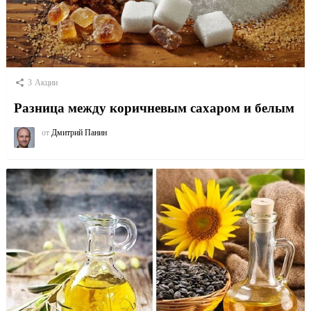
3
Акции
Разница между коричневым сахаром и белым
от
Дмитрий Панин