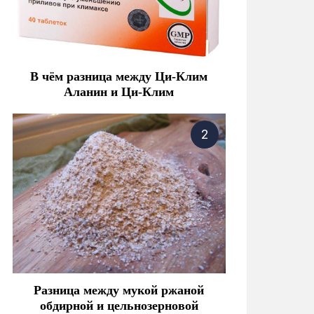
В чём разница между Ци-Клим
Аланин и Ци-Клим
Разница между мукой ржаной
обдирной и цельнозерновой