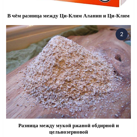
В чём разница между Ци-Клим Аланин и Ци-Клим
Разница между мукой ржаной обдирной и
цельнозерновой