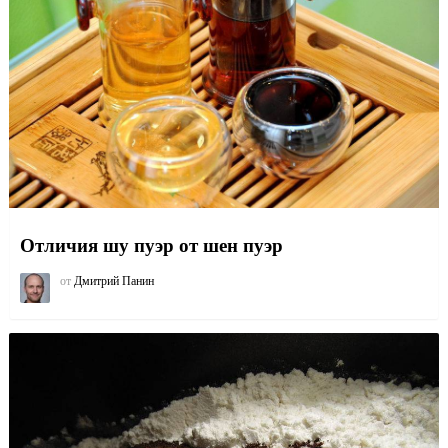
Отличия шу пуэр от шен пуэр
от
Дмитрий Панин