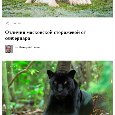
1
Акции
Отличия московской сторожевой от
сенбернара
от
Дмитрий Панин