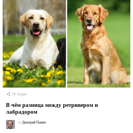
19
Акции
В чём разница между ретривером и
лабрадором
от
Дмитрий Панин