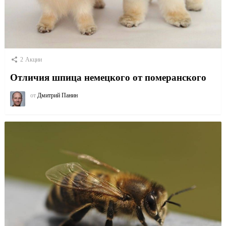
2
Акции
Отличия шпица немецкого от померанского
от
Дмитрий Панин