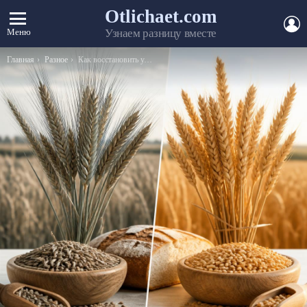
Otlichaet.com
А
Меню
Узнаем разницу вместе
Вы здесь:
Главная
Разное
Как восстановить удаленные файлы с флешки