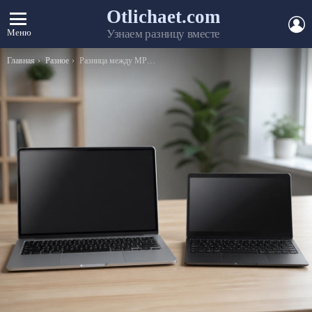
Otlichaet.com
А
Меню
Узнаем разницу вместе
Вы здесь:
Главная
Разное
Разница между МРТ и рентгеном