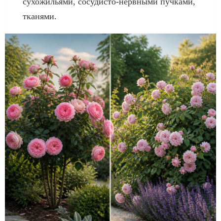
сухожильями, сосудисто-нервными пучками,
тканями.