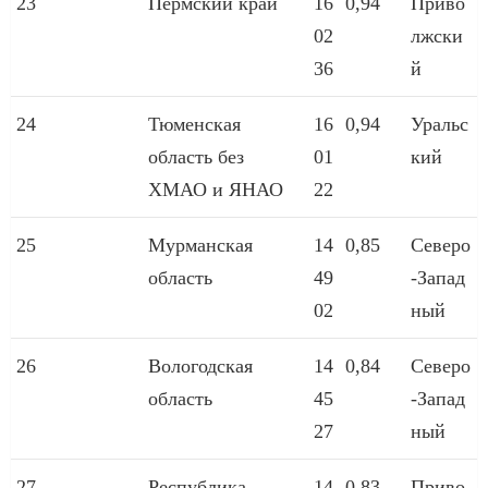
23
Пермский край
16
0,94
Приво
02
лжски
36
й
24
Тюменская
16
0,94
Уральс
область без
01
кий
ХМАО и ЯНАО
22
25
Мурманская
14
0,85
Северо
область
49
-Запад
02
ный
26
Вологодская
14
0,84
Северо
область
45
-Запад
27
ный
27
Республика
14
0,83
Приво