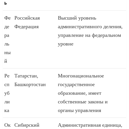
Ь
Фе
Российская
Высший уровень
де
Федерация
административного деления,
ра
управление на федеральном
ль
уровне
ны
й
Ре
Татарстан,
Многонациональное
сп
Башкортостан
государственное
уб
образование, имеет
ли
собственные законы и
ка
органы управления
Ок
Сибирский
Административная единица,