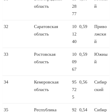
область
28
й
77
32
Саратовская
10
0,59
Приво
область
12
лжски
40
й
33
Ростовская
10
0,59
Южны
область
09
й
67
34
Кемеровская
95
0,56
Сибир
область
72
ский
5
35
Республика
92
0,54
Сибир