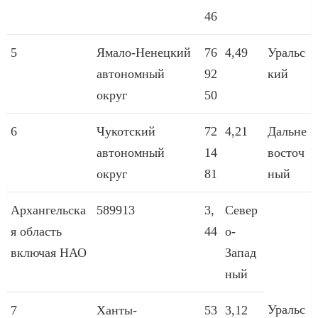
46
5
Ямало-Ненецкий
76
4,49
Уральс
автономный
92
кий
округ
50
6
Чукотский
72
4,21
Дальне
автономный
14
восточ
округ
81
ный
Архангельска
589913
3,
Север
я область
44
о-
включая НАО
Запад
ный
Уральс
7
Ханты-
53
3,12