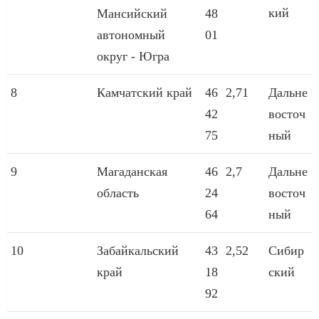
кий
Мансийский
48
автономный
01
округ - Югра
8
Камчатский край
46
2,71
Дальне
42
восточ
75
ный
9
Магаданская
46
2,7
Дальне
область
24
восточ
64
ный
10
Забайкальский
43
2,52
Сибир
край
18
ский
92