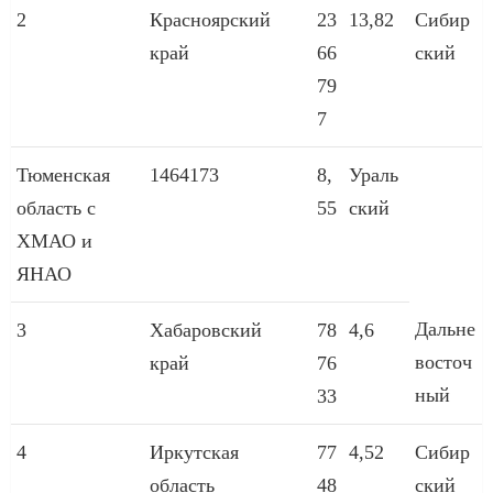
2
Красноярский
23
13,82
Сибир
край
66
ский
79
7
Тюменская
1464173
8,
Ураль
область с
55
ский
ХМАО и
ЯНАО
Дальне
3
Хабаровский
78
4,6
восточ
край
76
ный
33
4
Иркутская
77
4,52
Сибир
область
48
ский