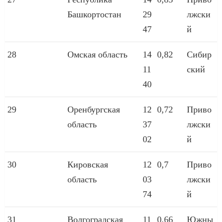
Башкортостан
29
лжски
47
й
28
Омская область
14
0,82
Сибир
11
ский
40
29
Оренбургская
12
0,72
Приво
область
37
лжски
02
й
30
Кировская
12
0,7
Приво
область
03
лжски
74
й
31
Волгоградская
11
0,66
Южны