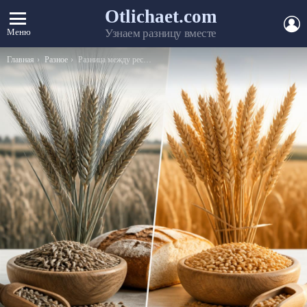
Otlichaet.com
А
Меню
Узнаем разницу вместе
Вы здесь:
Главная
Разное
Разница между республикой и областью