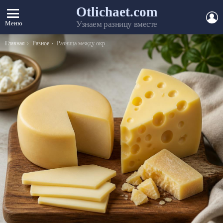
Otlichaet.com
А
Меню
Узнаем разницу вместе
Вы здесь:
Главная
Разное
Разница между окружностью и кругом