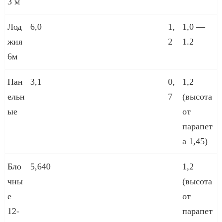
3 м
Лод
6,0
1,
1,0 —
жия
2
1.2
6м
Пан
3,1
0,
1,2
ельн
7
(высота
ые
от
парапет
а 1,45)
Бло
5,640
1,2
чны
(высота
е
от
12-
парапет