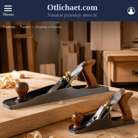
Otlichaet.com
А
Меню
Узнаем разницу вместе
Вы здесь:
Главная
Разное
Лоджия и балкон — в чем разница между ними по закону