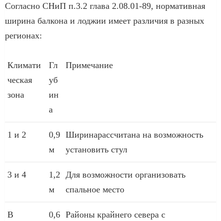
Согласно СНиП п.3.2 глава 2.08.01-89, нормативная
ширина балкона и лоджии имеет различия в разных
регионах:
Климати
Гл
Примечание
ческая
уб
зона
ин
а
1 и 2
0,9
Ширинарассчитана на возможность
м
установить стул
3 и 4
1,2
Для возможности организовать
м
спальное место
В
0,6
Районы крайнего севера с