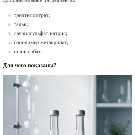
триэтилцитрат;
тальк;
лаурилсульфат натрия;
сополимер метакрилат;
полисорбат.
Для чего показаны?