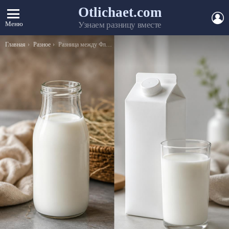
Otlichaet.com
А
Меню
Узнаем разницу вместе
Вы здесь:
Главная
Разное
Разница между Флемоксином и Амоксициллином