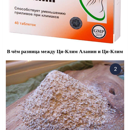
В чём разница между Ци-Клим Аланин и Ци-Клим