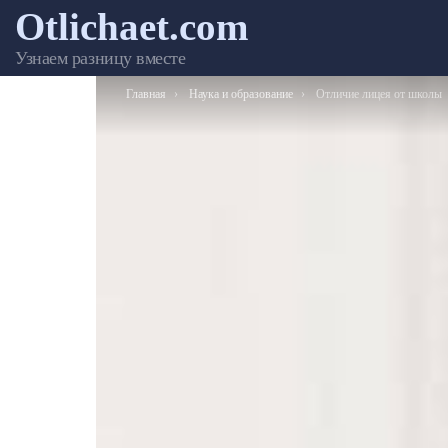
Otlichaet.com
Узнаем разницу вместе
Вы здесь:
Главная
Наука и образование
Отличие лицея от школы