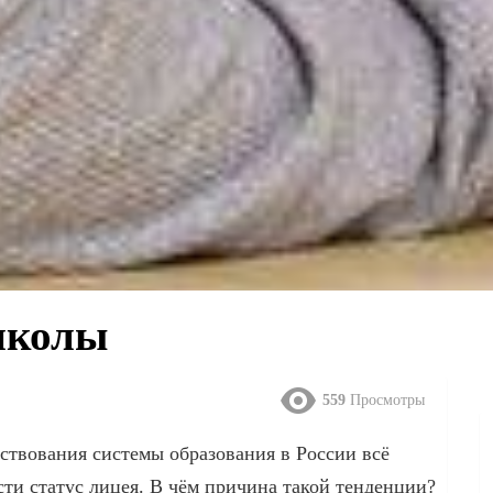
школы
559
Просмотры
ствования системы образования в России всё
ти статус лицея. В чём причина такой тенденции?