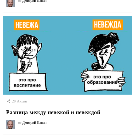
от
Дмитрий Панин
28
Акции
Разница между невежой и невеждой
от
Дмитрий Панин