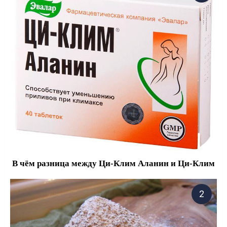
В чём разница между Ци-Клим Аланин и Ци-Клим