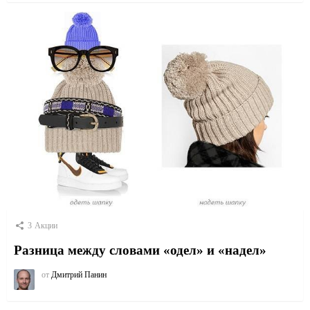
3
Акции
Разница между словами «одел» и «надел»
от
Дмитрий Панин