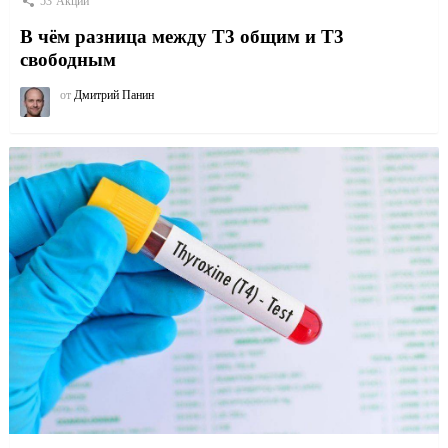
53
Акции
В чём разница между Т3 общим и Т3
свободным
от
Дмитрий Панин