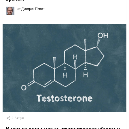
от
Дмитрий Панин
2
Акции
В чём разница между тестостероном общим и