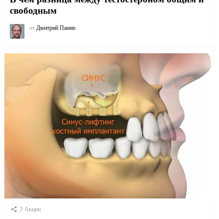
свободным
от
Дмитрий Панин
3
Акции