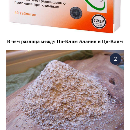
В чём разница между Ци-Клим Аланин и Ци-Клим