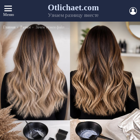
Otlichaet.com
А
Меню
Узнаем разницу вместе
Вы здесь:
Главная
Разное
Зачем нужен файл подкачки?