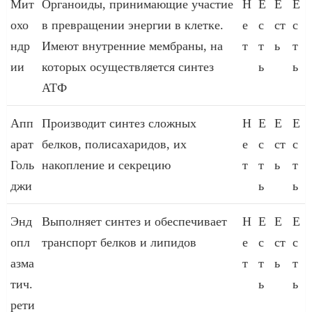
Мит
Органоиды, принимающие участие
Н
Е
Е
Е
охо
в превращении энергии в клетке.
е
с
ст
с
ндр
Имеют внутренние мембраны, на
т
т
ь
т
ии
которых осуществляется синтез
ь
ь
АТФ
Апп
Производит синтез сложных
Н
Е
Е
Е
арат
белков, полисахаридов, их
е
с
ст
с
Голь
накопление и секрецию
т
т
ь
т
джи
ь
ь
Энд
Выполняет синтез и обеспечивает
Н
Е
Е
Е
опл
транспорт белков и липидов
е
с
ст
с
азма
т
т
ь
т
тич.
ь
ь
рети