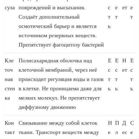
сула
повреждений и высыхания.
с
е
ет
е
Создаёт дополнительный
т
т
т
осмотический барьер и является
ь
источником резервных веществ.
Препятствует фагоцитозу бактерий
Кле
Полисахаридная оболочка над
Е
Е
Н
Е
точ
клеточной мембраной, через неё
с
с
ет
с
ная
происходит регуляция воды и газов
т
т
т
стен
в клетке. Не проницаема даже для
ь
ь
ь
ка
мелких молекул. Не препятствует
диффузному движению
Кон
Связывание между собой клеток
Н
П
Д
С
такт
ткани. Транспорт веществ между
е
л
ес
е