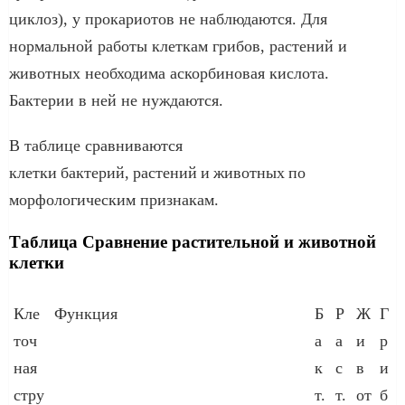
циклоз), у прокариотов не наблюдаются. Для
нормальной работы клеткам грибов, растений и
животных необходима аскорбиновая кислота.
Бактерии в ней не нуждаются.
В таблице сравниваются
клетки бактерий, растений и животных по
морфологическим признакам.
Таблица Сравнение растительной и животной
клетки
Кле
Функция
Б
Р
Ж
Г
точ
а
а
и
р
ная
к
с
в
и
стру
т.
т.
от
б