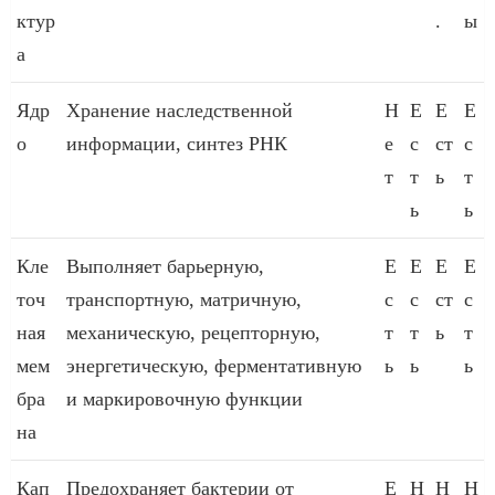
ктур
.
ы
а
Ядр
Хранение наследственной
Н
Е
Е
Е
о
информации, синтез РНК
е
с
ст
с
т
т
ь
т
ь
ь
Кле
Выполняет барьерную,
Е
Е
Е
Е
точ
транспортную, матричную,
с
с
ст
с
ная
механическую, рецепторную,
т
т
ь
т
мем
энергетическую, ферментативную
ь
ь
ь
бра
и маркировочную функции
на
Кап
Предохраняет бактерии от
Е
Н
Н
Н