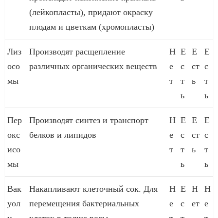
(лейкопласты), придают окраску
плодам и цветкам (хромопласты)
Лиз
Производят расщепление
Н
Е
Е
Е
осо
различных органических веществ
е
с
ст
с
мы
т
т
ь
т
ь
ь
Пер
Производят синтез и транспорт
Н
Е
Е
Е
окс
белков и липидов
е
с
ст
с
исо
т
т
ь
т
мы
ь
ь
Вак
Накапливают клеточный сок. Для
Н
Е
Н
Н
уол
перемещения бактериальных
е
с
ет
е
и
клеток в толще воды.
т
т
т