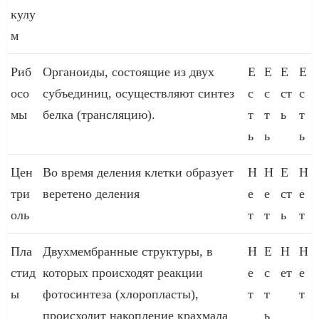
кулу
м
Риб
Органоиды, состоящие из двух
Е
Е
Е
Е
осо
субъединиц, осуществляют синтез
с
с
ст
с
мы
белка (трансляцию).
т
т
ь
т
ь
ь
ь
Цен
Во время деления клетки образует
Н
Н
Е
Н
три
веретено деления
е
е
ст
е
оль
т
т
ь
т
Пла
Двухмембранные структуры, в
Н
Е
Н
Н
стид
которых происходят реакции
е
с
ет
е
ы
фотосинтеза (хлоропласты),
т
т
т
происходит накопление крахмала
ь