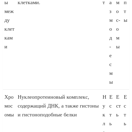
ы
клетками.
т
а
м
п
меж
з
о
т
ду
м
с-
ы
клет
о
о
кам
д
м
и
-
ы
е
с
м
ы
Хро
Нуклеопротеиновый комплекс,
Н
Е
Е
Е
мос
содержащий ДНК, а также гистоны
у
с
ст
с
омы
и гистоноподобные белки
к
т
ь
т
л
ь
ь