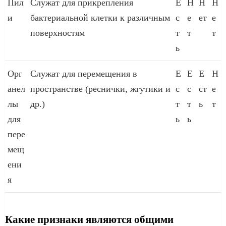
Пил
Служат для прикрепления
Е
Н
Н
Н
и
бактериальной клетки к различным
с
е
ет
е
поверхностям
т
т
т
ь
Орг
Служат для перемещения в
Е
Е
Е
Н
анел
пространстве (реснички, жгутики и
с
с
ст
е
лы
др.)
т
т
ь
т
для
ь
ь
пере
мещ
ени
я
Какие признаки являются общими