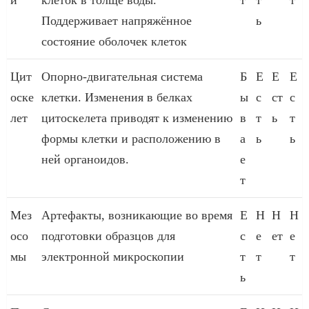
Поддерживает напряжённое
ь
состояние оболочек клеток
Цит
Опорно-двигательная система
Б
Е
Е
Е
оске
клетки. Изменения в белках
ы
с
ст
с
лет
цитоскелета приводят к изменению
в
т
ь
т
формы клетки и расположению в
а
ь
ь
ней органоидов.
е
т
Мез
Артефакты, возникающие во время
Е
Н
Н
Н
осо
подготовки образцов для
с
е
ет
е
мы
электронной микроскопии
т
т
т
ь