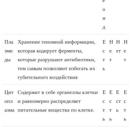
е
о
и
д
Пла
Хранение геномной информации,
Е
Н
Н
Н
зми
которая кодирует ферменты,
с
е
ет
е
ды
которые разрушают антибиотики,
т
т
т
тем самым позволяют избегать их
ь
губительного воздействия
Цит
Содержит в себе органеллы клетки
Е
Е
Е
Е
опл
и равномерно распределяет
с
с
ст
с
азма
питательные вещества по клетке.
т
т
ь
т
ь
ь
ь