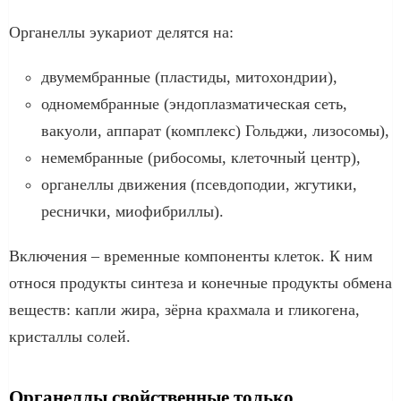
Органеллы эукариот делятся на:
двумембранные (пластиды, митохондрии),
одномембранные (эндоплазматическая сеть,
вакуоли, аппарат (комплекс) Гольджи, лизосомы),
немембранные (рибосомы, клеточный центр),
органеллы движения (псевдоподии, жгутики,
реснички, миофибриллы).
Включения – временные компоненты клеток. К ним
относя продукты синтеза и конечные продукты обмена
веществ: капли жира, зёрна крахмала и гликогена,
кристаллы солей.
Органеллы свойственные только