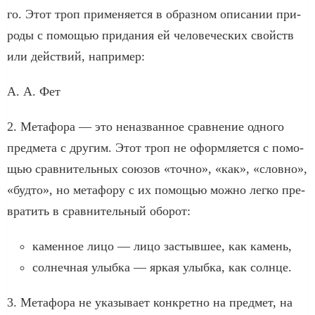
го. Этот троп при­ме­ня­ет­ся в образ­ном опи­са­нии при­
ро­ды с помо­щью при­да­ния ей чело­ве­че­ских свойств
или дей­ствий, напри­мер:
А. А. Фет
2. Метафора — это нена­зван­ное срав­не­ние одно­го
пред­ме­та с дру­гим. Этот троп не оформ­ля­ет­ся с помо­
щью срав­ни­тель­ных сою­зов «точ­но», «как», «слов­но»,
«буд­то», но мета­фо­ру с их помо­щью мож­но лег­ко пре­
вра­тить в срав­ни­тель­ный обо­рот:
камен­ное лицо — лицо застыв­шее, как камень,
сол­неч­ная улыб­ка — яркая улыб­ка, как солн­це.
3. Метафора не ука­зы­ва­ет кон­крет­но на пред­мет, на