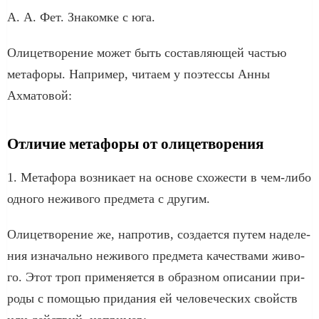
А. А. Фет. Знакомке с юга.
Олицетворение может быть состав­ля­ю­щей частью
мета­фо­ры. Например, чита­ем у поэтес­сы Анны
Ахматовой:
Отличие метафоры от олицетворения
1. Метафора воз­ни­ка­ет на осно­ве схо­же­сти в чем-либо
одно­го нежи­во­го пред­ме­та с дру­гим.
Олицетворение же, напро­тив, созда­ет­ся путем наде­ле­
ния изна­чаль­но нежи­во­го пред­ме­та каче­ства­ми живо­
го. Этот троп при­ме­ня­ет­ся в образ­ном опи­са­нии при­
ро­ды с помо­щью при­да­ния ей чело­ве­че­ских свойств