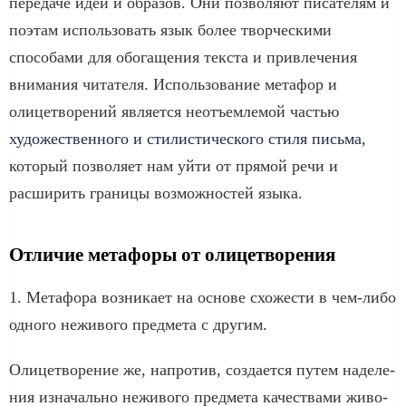
передаче идей и образов. Они позволяют писателям и
поэтам использовать язык более творческими
способами для обогащения текста и привлечения
внимания читателя. Использование метафор и
олицетворений является неотъемлемой частью
художественного и стилистического стиля письма
,
который позволяет нам уйти от прямой речи и
расширить границы возможностей языка.
Отличие метафоры от олицетворения
1. Метафора воз­ни­ка­ет на осно­ве схо­же­сти в чем-либо
одно­го нежи­во­го пред­ме­та с дру­гим.
Олицетворение же, напро­тив, созда­ет­ся путем наде­ле­
ния изна­чаль­но нежи­во­го пред­ме­та каче­ства­ми живо­