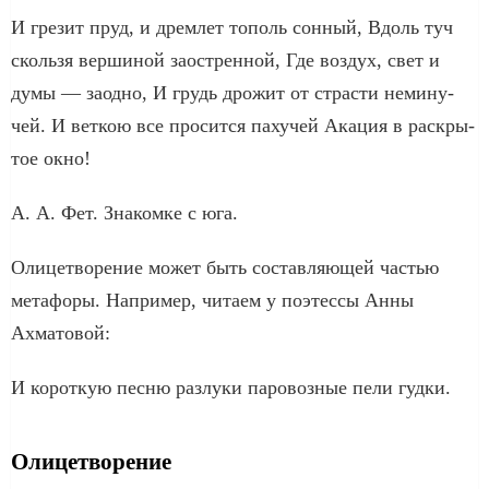
И гре­зит пруд, и дрем­лет тополь сон­ный, Вдоль туч
сколь­зя вер­ши­ной заост­рен­ной, Где воз­дух, свет и
думы — заод­но, И грудь дро­жит от стра­сти неми­ну­
чей. И вет­кою все про­сит­ся паху­чей Акация в рас­кры­
тое окно!
А. А. Фет. Знакомке с юга.
Олицетворение может быть состав­ля­ю­щей частью
мета­фо­ры. Например, чита­ем у поэтес­сы Анны
Ахматовой:
И корот­кую пес­ню раз­лу­ки паро­воз­ные пели гуд­ки.
Олицетворение