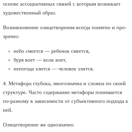
осно­ве ассо­ци­а­тив­ных свя­зей с кото­рым воз­ни­ка­ет
худо­же­ствен­ный образ.
Возникновение оли­це­тво­ре­ния все­гда понят­но и про­
зрач­но:
небо сме­ет­ся — ребе­нок сме­ет­ся,
буря воет — волк воет,
непо­го­да злит­ся — чело­век злит­ся.
4. Метафора глу­бо­ка, мно­го­знач­на и слож­на по сво­ей
струк­ту­ре. Часто содер­жа­ние мета­фо­ры пони­ма­ет­ся
по-разному в зави­си­мо­сти от субъ­ек­тив­но­го под­хо­да к
ней.
Олицетворение же одно­знач­но.