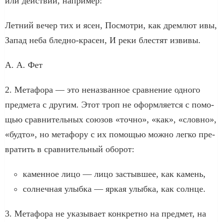
или дей­ствий, напри­мер:
Летний вечер тих и ясен, Посмотри, как дрем­лют ивы,
Запад неба бледно-красен, И реки бле­стят изви­вы.
А. А. Фет
2. Метафора — это нена­зван­ное срав­не­ние одно­го
пред­ме­та с дру­гим. Этот троп не оформ­ля­ет­ся с помо­
щью срав­ни­тель­ных сою­зов «точ­но», «как», «слов­но»,
«буд­то», но мета­фо­ру с их помо­щью мож­но лег­ко пре­
вра­тить в срав­ни­тель­ный обо­рот:
камен­ное лицо — лицо застыв­шее, как камень,
сол­неч­ная улыб­ка — яркая улыб­ка, как солн­це.
3. Метафора не ука­зы­ва­ет кон­крет­но на пред­мет, на