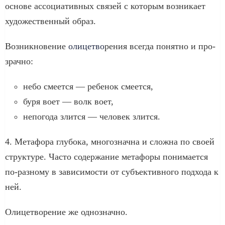
осно­ве ассо­ци­а­тив­ных свя­зей с кото­рым воз­ни­ка­ет
худо­же­ствен­ный образ.
Возникновение
оли­це­тво
­ре­ния все­гда понят­но и про­
зрач­но:
небо сме­ет­ся — ребе­нок сме­ет­ся,
буря воет — волк воет,
непо­го­да злит­ся — чело­век злит­ся.
4. Метафора глу­бо­ка, мно­го­знач­на и слож­на по сво­ей
струк­ту­ре. Часто содер­жа­ние мета­фо­ры пони­ма­ет­ся
по-разному в зави­си­мо­сти от субъ­ек­тив­но­го под­хо­да к
ней.
Олицетворение же одно­знач­но.