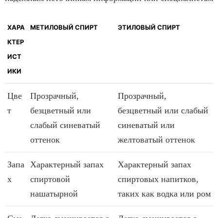
ХАРА
МЕТИЛОВЫЙ СПИРТ
ЭТИЛОВЫЙ СПИРТ
КТЕР
ИСТ
ИКИ
Цве
Прозрачный,
Прозрачный,
т
безцветный или
безцветный или слабый
слабый синеватый
синеватый или
оттенок
желтоватый оттенок
Запа
Характерный запах
Характерный запах
х
спиртовой
спиртовых напитков,
нашатырной
таких как водка или ром