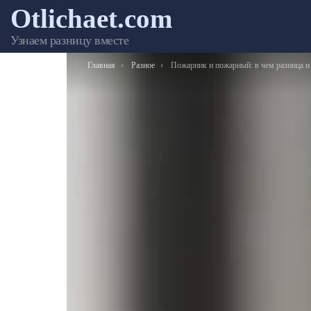
Otlichaet.com
Узнаем разницу вместе
Вы здесь:
Главная
Разное
Пожарник и пожарный: в чем разница и как правильно говори