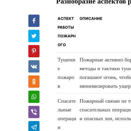
Разнобразие аспектов 
АСПЕКТ
ОПИСАНИЕ
РАБОТЫ
ПОЖАРН
ОГО
Тушени
Пожарные активно бор
е
методы и тактики туш
пожаро
погашают огонь, чтоб
в
минимизировать ущер
Спасате
Пожарный связан не т
льные
спасательных операци
операци
и опасных зон, исполь
и