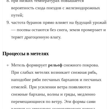
при низких температурах повышается
вероятность схода поездов с железнодорожных
путей;
частота буранов прямо влияет на будущий урожай
— посевы остаются без снега, земля промерзает и
теряет драгоценную влагу.
Процессы в метелях
Метель формирует
рельеф
снежного покрова.
При слабых метелях возникает снежная рябь,
наподобие ряби песчаных барханов и песчаных
отмелей. При усилении ветра появляются
снежные барханы, волны и гряды, медленно
перемещающиеся по ветру. Эти формы сами
влияют на структуру снеговетрового потока.