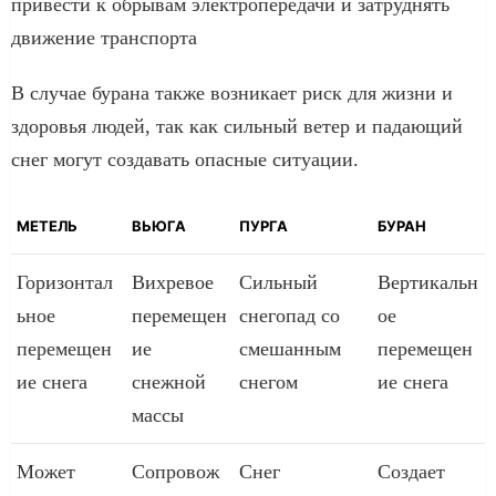
привести к обрывам электропередачи и затруднять
движение транспорта
В случае бурана также возникает риск для жизни и
здоровья людей, так как сильный ветер и падающий
снег могут создавать опасные ситуации.
МЕТЕЛЬ
ВЬЮГА
ПУРГА
БУРАН
Горизонтал
Вихревое
Сильный
Вертикальн
ьное
перемещен
снегопад со
ое
перемещен
ие
смешанным
перемещен
ие снега
снежной
снегом
ие снега
массы
Может
Сопровож
Снег
Создает