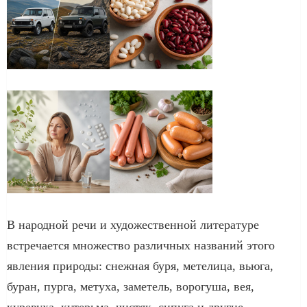
В народной речи и художественной литературе
встречается множество различных названий этого
явления природы: снежная буря, метелица, вьюга,
буран, пурга, метуха, заметель, ворогуша, вея,
куревуха, кутерьма, чистяк, сипуга и другие.