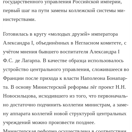
государственного управ­ле­ния Российской им­пе­рии,
пер­вый шаг на пу­ти за­ме­ны кол­леж­ской сис­те­мы ми­
ни­стер­ст­ва­ми.
Го­то­ви­лась в кру­гу «мо­ло­дых дру­зей» императора
Алек­сан­д­ра I, объ­еди­нён­ных в Не­глас­ном ко­ми­те­те, с
учё­том мне­ния бывшего вос­пи­та­те­ля Алек­сан­д­ра I
Ф.С. де Ла­гар­па. В ка­че­ст­ве об­раз­ца ис­поль­зо­ва­лось
уст­рой­ст­во центрального управ­ле­ния, сло­жив­шее­ся во
Фран­ции по­сле при­хо­да к вла­сти На­по­ле­о­на Бо­на­пар­
та. В ос­но­ву Министерской реформы лёг про­ект Н.Н.
Но­во­силь­цо­ва, ис­хо­див­ше­го из то­го, что пер­во­на­чаль­
но дос­та­точ­но под­чи­нить кол­ле­гии ми­ни­ст­рам, а за­ме­
ну ап­па­ра­та кол­ле­гий но­вой струк­ту­рой центральных
уч­ре­ж­де­ний мож­но про­из­ве­сти позд­нее.
Министерская реформа осу­щест­в­ле­на в со­от­вет­ст­вии