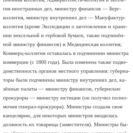
гия ино­стран­ных дел, ми­ни­ст­ру фи­нан­сов — Берг-
кол­ле­гия, ми­ни­ст­ру внутренних дел — Ма­нуфак­тур-
кол­ле­гия (кро­ме Экс­пе­ди­ции о за­го­тов­ле­нии и хра­не­
нии век­сель­ной и гер­бо­вой бу­ма­ги, так­же под­чи­нён­
ной ми­ни­ст­ру фи­нан­сов) и Ме­ди­цин­ская кол­ле­гия;
Ком­мерц-кол­ле­гия ос­та­ва­лась в под­чи­не­нии ми­ни­ст­ра
ком­мер­ции (с 1800 года). Была из­ме­не­на так­же под­ве­
дом­ст­вен­ность ор­га­нов ме­ст­но­го управ­ле­ния: гу­бер­на­
то­ры бы­ли под­чи­не­ны ми­ни­ст­ру внутренних дел, ка­
зён­ные па­ла­ты — ми­ни­ст­ру фи­нан­сов, гу­берн­ские
про­ку­ро­ры — ми­ни­ст­ру юс­ти­ции (он по­лу­чил пол­но­
мо­чия ге­не­рал-про­ку­ро­ра). Ми­ни­ст­ры соз­да­ли свои
кан­це­ля­рии, для не­ко­то­рых ми­ни­ст­ров вво­ди­лась
долж­ность их то­ва­ри­ща (заме­сти­те­ля). Ми­ни­ст­ры бы­