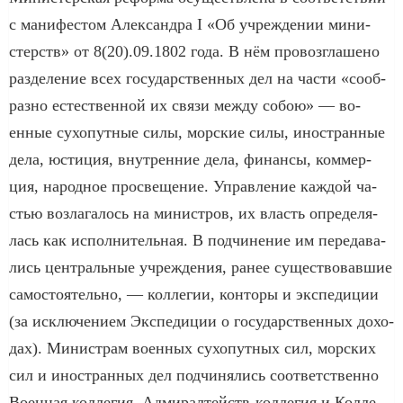
с ма­ни­фе­стом Алек­сан­д­ра I «Об уч­ре­ж­де­нии ми­ни­
стерств» от 8(20).09.1802 года. В нём про­воз­гла­ше­но
раз­де­ле­ние всех государственных дел на час­ти «со­об­
раз­но ес­те­ст­вен­ной их свя­зи ме­ж­ду со­бою» — во­
енные су­хо­пут­ные си­лы, морские си­лы, иностранные
де­ла, юс­ти­ция, внутренние де­ла, фи­нан­сы, ком­мер­
ция, народное про­све­ще­ние. Управ­ле­ние ка­ж­дой ча­
стью воз­ла­га­лось на ми­ни­ст­ров, их власть оп­ре­де­ля­
лась как ис­пол­ни­тель­ная. В под­чи­не­ние им пе­ре­да­ва­
лись центральные уч­ре­ж­де­ния, ра­нее су­ще­ст­во­вав­шие
са­мо­стоя­тель­но, — кол­ле­гии, кон­то­ры и экс­пе­ди­ции
(за ис­клю­че­ни­ем Экс­пе­ди­ции о государственных до­хо­
дах). Ми­ни­ст­рам во­енных су­хо­пут­ных сил, морских
сил и иностранных дел под­чи­ня­лись со­от­вет­ст­вен­но
Во­ен­ная кол­ле­гия, Ад­ми­рал­тейств-кол­ле­гия и Кол­ле­