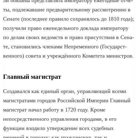
ли обя­за­ны пред­став­лять им­пе­ра­то­ру еже­год­ные от­чё­
ты, под­ле­жав­шие пред­ва­рительному рас­смот­ре­нию в
Се­на­те (по­след­нее пра­ви­ло со­хра­ня­лось до 1810 года);
по­лу­чи­ли пра­во еже­не­дель­но­го док­ла­да им­пе­ра­то­ру
по де­лам сво­их ве­домств и пра­во при­сут­ст­вия в Се­на­
те, ста­но­ви­лись чле­на­ми Не­пре­мен­но­го (Го­су­дар­ст­
вен­но­го) со­ве­та и уч­ре­ж­дён­но­го Ко­ми­те­та ми­ни­ст­ров.
Главный магистрат
Создавался как единый орган, управляющий всеми
магистратами городов Российской Империи Главный
магистрат начал работу в 1720 году. Кроме
непосредственного управления городами, в его
функции входило утверждение всех судебных
решений в городах: как гражданских, так и