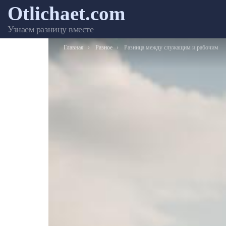
Otlichaet.com
Узнаем разницу вместе
Вы здесь:
Главная
Разное
Разница между служащим и рабочим