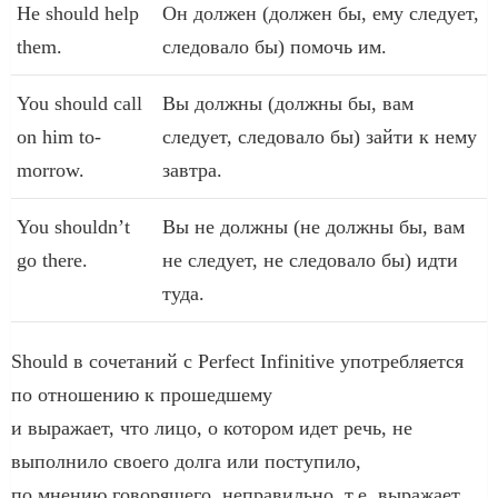
Не should help
Он должен (должен бы, ему следует,
them.
следовало бы) помочь им.
You should call
Вы должны (должны бы, вам
on him to-
следует, следовало бы) зайти к нему
morrow.
завтра.
You shouldn’t
Вы не должны (не должны бы, вам
go there.
не следует, не следовало бы) идти
туда.
Should в сочетаний с Perfect Infinitive употребляется
по отношению к прошедшему
и выражает, что лицо, о котором идет речь, не
выполнило своего долга или поступило,
по мнению говорящего, неправильно, т.е. выражает