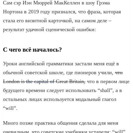
Сам сэр Иэн Мюррей МакКеллен в шоу Грэма
Нортона в 2019 году признался, что фраза, которая
стала его визитной карточкой, на самом деле –
результат удачной сценической ошибки:
С чего всё началось?
Уроки английской грамматики застали меня ещё в
обычной советской школе, где пионеров учили,
что
London is
the capital of
Great Britain,
что в первом лице
будущего времени следует использовать “shall”, а в
остальных лицах используется модальный глагол
“will”.
Много позже практика общения сделала для меня
очевидным, что советские учебники устарели; “will”