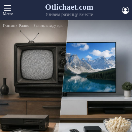
Otlichaet.com
А
Меню
Узнаем разницу вместе
Вы здесь:
Главная
Разное
Разница между оригиналом и подлинником