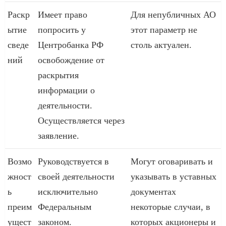
Раскр
Имеет право
Для непубличных АО
ытие
попросить у
этот параметр не
сведе
Центробанка РФ
столь актуален.
ний
освобождение от
раскрытия
информации о
деятельности.
Осуществляется через
заявление.
Возмо
Руководствуется в
Могут оговаривать и
жност
своей деятельности
указывать в уставных
ь
исключительно
документах
преим
Федеральным
некоторые случаи, в
ущест
законом.
которых акционеры и