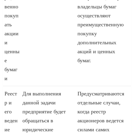
венно
владельцы бумаг
покуп
осуществляют
ать
преимущественную
акции
покупку
и
дополнительных
ценны
акций и ценных
е
бумаг.
бумаг
и
Реест
Для выполнения
Предусматриваются
р и
данной задачи
отдельные случаи,
его
предприятие будет
когда реестр
веден
обращаться в
акционеров ведется
ие
юридические
силами самих