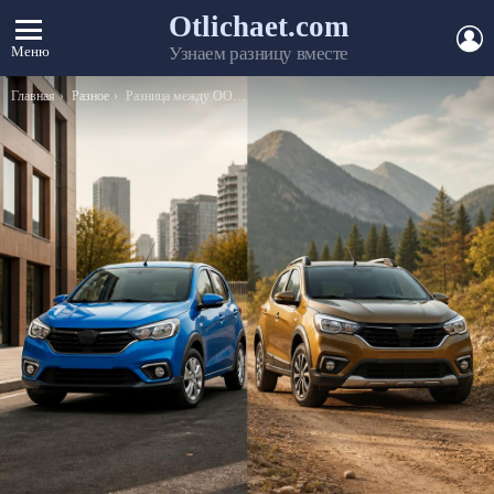
Otlichaet.com
А
Меню
Узнаем разницу вместе
Вы здесь:
Главная
Разное
Разница между ООО и ОДО