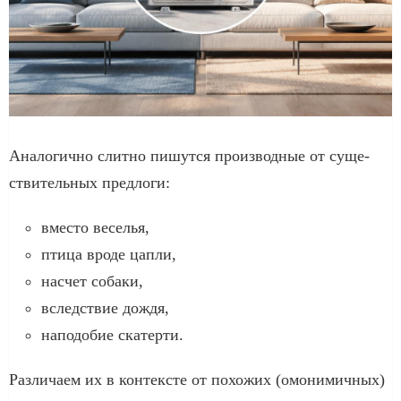
Аналогично слит­но пишут­ся про­из­вод­ные от суще­
стви­тель­ных пред­ло­ги:
вме­сто весе­лья,
пти­ца вро­де цап­ли,
насчет соба­ки,
вслед­ствие дождя,
напо­до­бие ска­тер­ти.
Различаем их в кон­тек­сте от похо­жих (омо­ни­мич­ных)