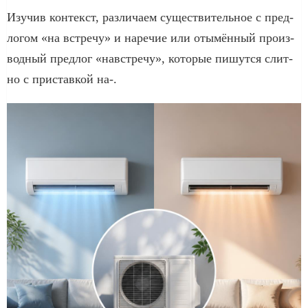
Изучив кон­текст, раз­ли­ча­ем суще­стви­тель­ное с пред­
ло­гом «на встре­чу» и наре­чие или оты­мён­ный про­из­
вод­ный пред­лог «навстре­чу», кото­рые пишут­ся слит­
но с при­став­кой на-.