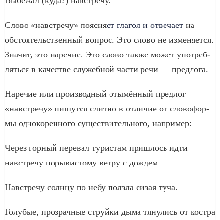
Выбежал (куда?) навстре­чу.
Слово «навстре­чу» пояс­ня­
ет гла­гол и отве­ча­ет
на
обсто­я­тель­ствен­ный вопрос. Это сло­во не изме­ня­ет­ся.
Значит, это наре­чие. Это сло­во так­же может упо­треб­
лять­ся в каче­стве слу­жеб­ной части речи — пред­ло­га.
Наречие или про­из­вод­ный оты­мён­ный пред­лог
«навстре­чу» пишут­ся слит­но в отли­чие от сло­во­фор­
мы одно­ко­рен­но­го суще­стви­тель­но­го, напри­мер:
Через гор­ный пере­вал тури­стам при­шлось идти
навстре­чу поры­ви­сто­му вет­ру с дождем.
Навстречу солн­цу по небу полз­ла сизая туча.
Голубые, про­зрач­ные струй­ки дыма тяну­лись от кост­ра