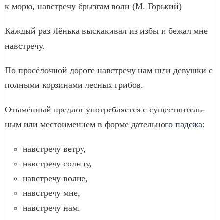
к морю, навстре­чу брыз­гам волн (М. Горький)
Каждый раз Лёнька выска­ки­вал из избы и бежал мне
навстре­чу.
По про­сё­лоч­ной доро­ге навстре­чу нам шли девуш­ки с
пол­ны­ми кор­зи­на­ми лес­ных гри­бов.
Отымённый пред­лог упо­треб­ля­ет­ся с суще­стви­тель­
ным или место­име­ни­ем в фор­ме датель­но­
го паде­жа
:
навстре­чу вет­ру,
навстре­чу солн­цу,
навстре­чу волне,
навстре­чу мне,
навстре­чу нам.