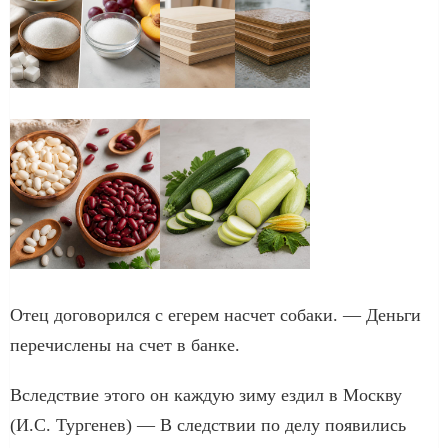
Отец дого­во­рил­ся с еге­рем насчет соба­ки. — Деньги
пере­чис­ле­ны на счет в бан­ке.
Вследствие это­го он каж­дую зиму ездил в Москву
(И.С. Тургенев) — В след­ствии по делу появи­лись