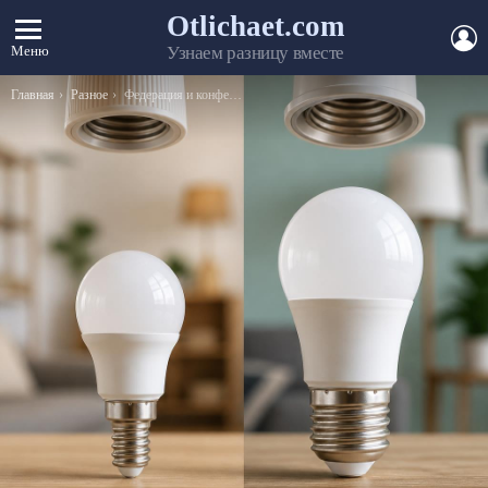
Otlichaet.com
А
Меню
Узнаем разницу вместе
Вы здесь:
Главная
Разное
Федерация и конфедерация — основные различия