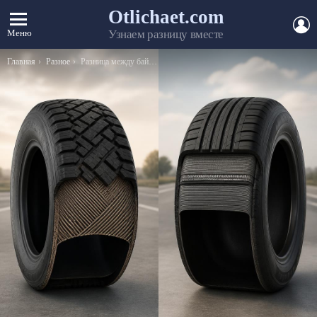
Otlichaet.com
А
Меню
Узнаем разницу вместе
Вы здесь:
Главная
Разное
Разница между байдаркой и каноэ