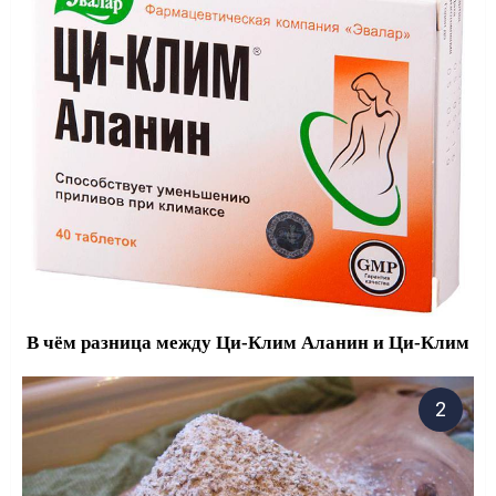
В чём разница между Ци-Клим Аланин и Ци-Клим