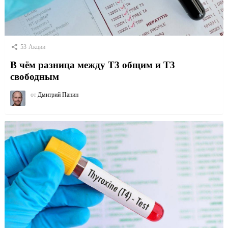
53
Акции
В чём разница между Т3 общим и Т3
свободным
от
Дмитрий Панин