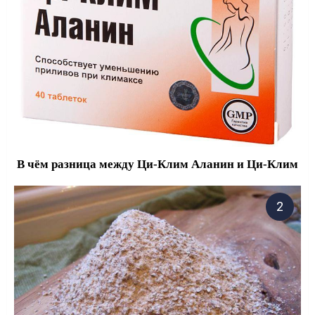
В чём разница между Ци-Клим Аланин и Ци-Клим