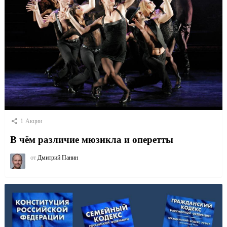
1
Акции
В чём различие мюзикла и оперетты
от
Дмитрий Панин