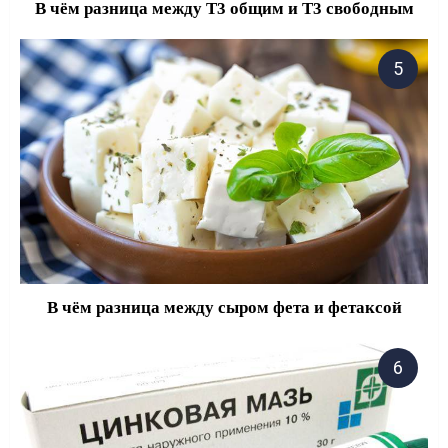
В чём разница между Т3 общим и Т3 свободным
В чём разница между сыром фета и фетаксой