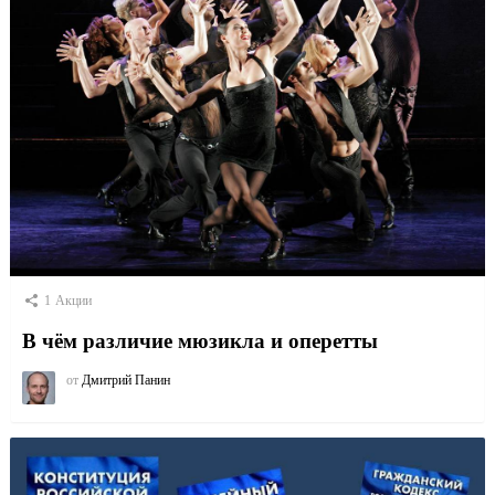
1
Акции
В чём различие мюзикла и оперетты
от
Дмитрий Панин