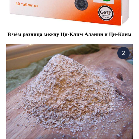
В чём разница между Ци-Клим Аланин и Ци-Клим