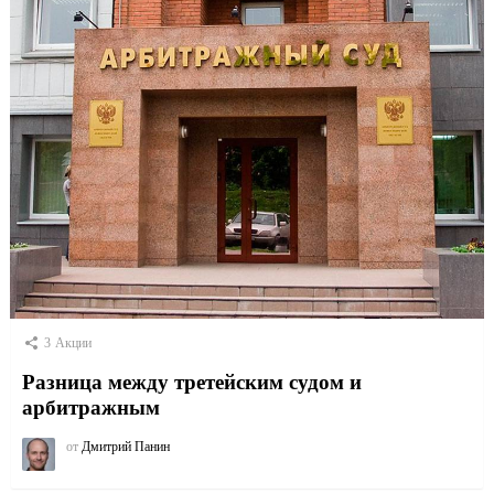
3
Акции
Разница между третейским судом и
арбитражным
от
Дмитрий Панин