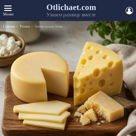
Otlichaet.com
А
Меню
Узнаем разницу вместе
Вы здесь:
Главная
Разное
Зачем нужен белый карандаш?