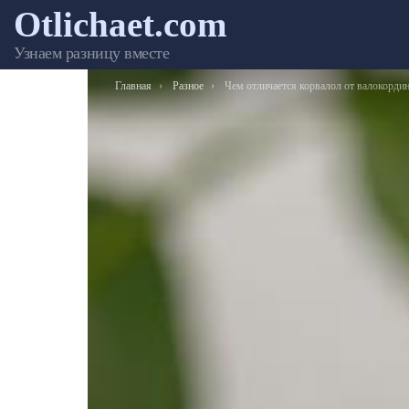
Otlichaet.com
Узнаем разницу вместе
Вы здесь:
Главная
Разное
Чем отличается корвалол от валокордина: свойства и как приним