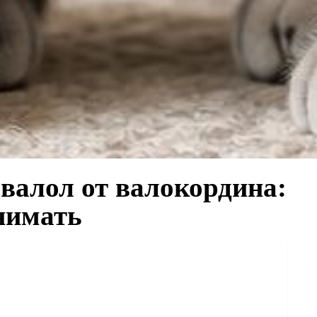
валол от валокордина:
нимать