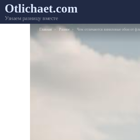
Otlichaet.com
Узнаем разницу вместе
Вы здесь:
Главная
Разное
Чем отличаются виниловые обои от флизелиновы