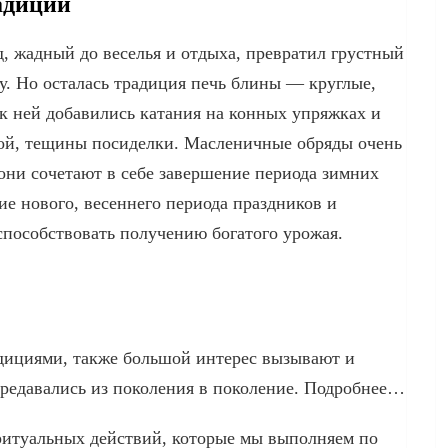
адиции
, жадный до веселья и отдыха, превратил грустный
у. Но осталась традиция печь блины — круглые,
а к ней добавились катания на конных упряжках и
 бой, тещины посиделки. Масленичные обряды очень
они сочетают в себе завершение периода зимних
е нового, весеннего периода праздников и
способствовать получению богатого урожая.
дициями, также большой интерес вызывают и
ередавались из поколения в поколение. Подробнее…
 ритуальных действий, которые мы выполняем по