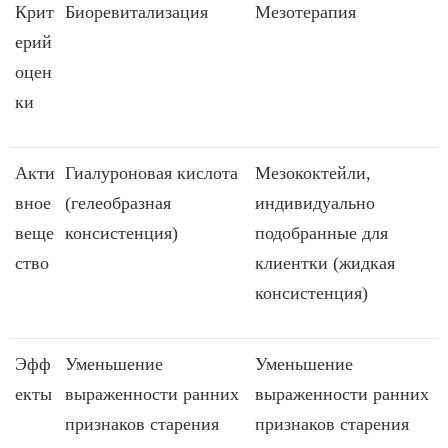
Крит
Биоревитализация
Мезотерапия
ерий
оцен
ки
Акти
Гиалуроновая кислота
Мезококтейли,
вное
(гелеобразная
индивидуально
веще
консистенция)
подобранные для
ство
клиентки (жидкая
консистенция)
Эфф
Уменьшение
Уменьшение
екты
выраженности ранних
выраженности ранних
признаков старения
признаков старения