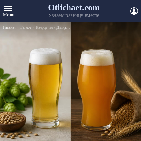
Otlichaet.com
А
Меню
Узнаем разницу вместе
Вы здесь:
Главная
Разное
Кверцетин и Дигидрокверцетин в чем разница