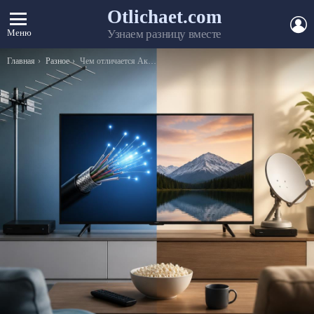
Otlichaet.com
А
Меню
Узнаем разницу вместе
Вы здесь:
Главная
Разное
Чем отличается Акридерм от Акридерм ГК — характеристики