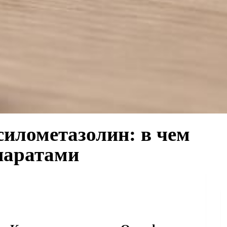
силометазолин: в чем
паратами